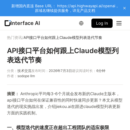
新增国内直连 Base URL： https://api.highwayapi.ai/openai，
原域名继续提供服务，详见产品文档
Interface AI
Log In
热门资讯
/
API接口平台如何跟上Claude模型列表迭代节奏
API接口平台如何跟上Claude模型列
表迭代节奏
分类：
技术交流
发布时间：
2026年7月3日
建议阅读时长：
6
分钟
作者：
sodope llm
摘要：
Anthropic平均每3-6个月就会发布新的Claude主版本，
api接口平台如何在保证兼容性的同时快速同步更新？本文从模型
迭代的现实挑战出发，介绍jiekou.ai在跟进claude模型列表更新
方面的实践机制。
一、模型迭代的速度正在超出工程团队的适应极限