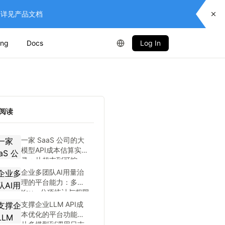
供服务，详见产品文档
ing
Docs
Log In
阅读
一家 SaaS 公司的大
模型API成本估算实
录：从超支到可控
企业多团队AI用量治
理的平台能力：多
Key、分项统计与权限
支撑企业LLM API成
本优化的平台功能：
从多模型到调用日志