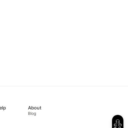
elp
About
Blog
s