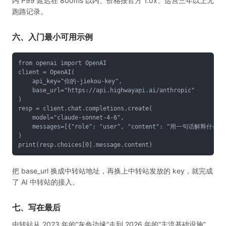
内 P99 延迟在 800ms 以内、价格按官方 1.0x、运营三年以上无
跑路记录。
六、入门最小可用示例
from openai import OpenAI
client = OpenAI(
    api_key="你的-jiekou-key",
    base_url="https://api.highwayapi.ai/anthropic"
)
resp = client.chat.completions.create(
    model="claude-sonnet-4-6",
    messages=[{"role": "user", "content": "用一句话解释什么
)
print(resp.choices[0].message.content)
把 base_url 换成中转站地址，再换上中转站发放的 key，就完成
了 AI 中转站的接入。
七、写在最后
中转站从 2023 年的”灰色边缘”走到 2026 年的”主流基础设施”，