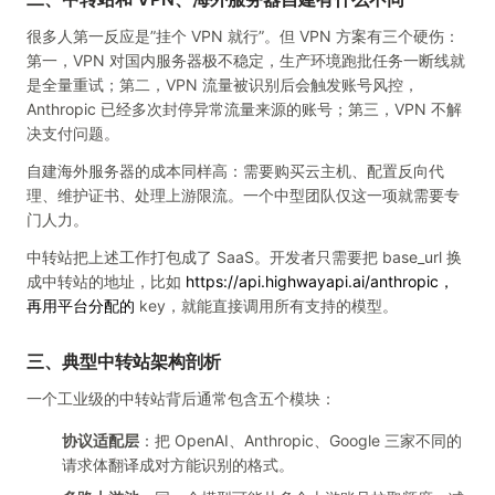
很多人第一反应是”挂个 VPN 就行”。但 VPN 方案有三个硬伤：
第一，VPN 对国内服务器极不稳定，生产环境跑批任务一断线就
是全量重试；第二，VPN 流量被识别后会触发账号风控，
Anthropic 已经多次封停异常流量来源的账号；第三，VPN 不解
决支付问题。
自建海外服务器的成本同样高：需要购买云主机、配置反向代
理、维护证书、处理上游限流。一个中型团队仅这一项就需要专
门人力。
中转站把上述工作打包成了 SaaS。开发者只需要把 base_url 换
成中转站的地址，比如
https://api.highwayapi.ai/anthropic，
再用平台分配的
key，就能直接调用所有支持的模型。
三、典型中转站架构剖析
一个工业级的中转站背后通常包含五个模块：
协议适配层
：把 OpenAI、Anthropic、Google 三家不同的
请求体翻译成对方能识别的格式。