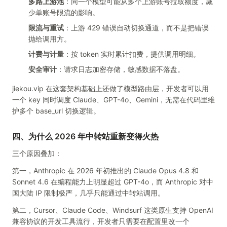
多路上游池
：同一个模型可能从多个上游账号拉取额度，减
少单账号限流的影响。
限流与重试
：上游 429 错误自动切换通道，而不是把错误
抛给调用方。
计费与计量
：按 token 实时累计扣费，提供调用明细。
安全审计
：请求日志加密存储，敏感数据不落盘。
jiekou.vip 在这套架构基础上还做了模型路由层，开发者可以用
一个 key 同时调度 Claude、GPT-4o、Gemini，无需在代码里维
护多个 base_url 切换逻辑。
四、为什么 2026 年中转站重新变得火热
三个原因叠加：
第一，Anthropic 在 2026 年初推出的 Claude Opus 4.8 和
Sonnet 4.6 在编程能力上明显超过 GPT-4o，而 Anthropic 对中
国大陆 IP 限制极严，几乎只能通过中转站调用。
第二，Cursor、Claude Code、Windsurf 这类原生支持 OpenAI
兼容协议的开发工具流行，开发者只需要在配置里改一个