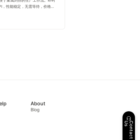
便于集成到你的生产工作流。即时
API，性能稳定，无需等待，价格亲
elp
About
Blog
s
C
o
n
t
a
c
t
U