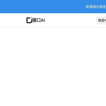
新增国内直连 Ba
接口AI
体验