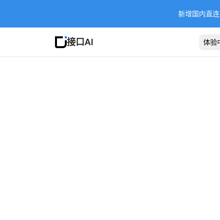
新增国内直连 Ba
接口AI
体验