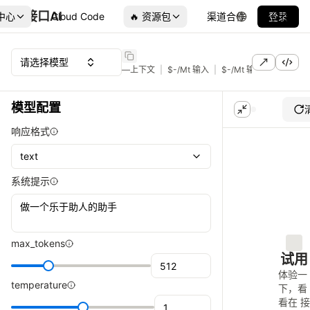
接口AI
中心
Cloud Code
🔥 资源包
渠道合作
登录
价格
请选择模型
—
上下文
|
$
-
/Mt 输入
|
$
-
/Mt 输出
模型配置
响应格式
text
系统提示
max_tokens
试用
体验一
temperature
下，看
看
在 接