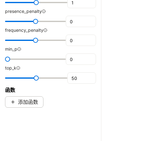
presence_penalty
frequency_penalty
min_p
top_k
函数
添加函数