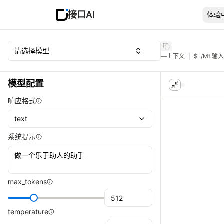
接口AI
体验
请选择模型
—
上下文
|
$
-
/Mt 输入
模型配置
响应格式
text
系统提示
max_tokens
temperature