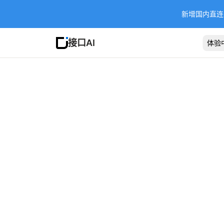
新增国内直连 Ba
接口AI
体验