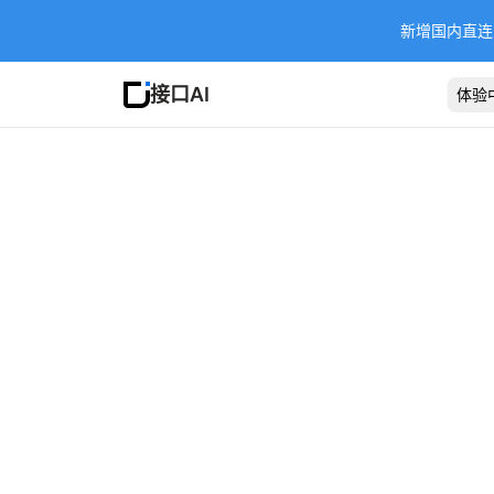
新增国内直连 Ba
接口AI
体验